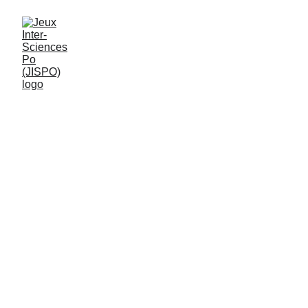
Time Line du Week-end
SAMEDI
Accueil des délégations 
8h: Lancement officiel de l'édition 
CIRCOJISPO 2026
Village Partenaire et associatif 
9h30-13h: MATCHS