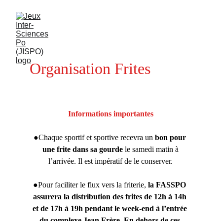
Organisation Frites
Informations
importantes
●Chaque sportif et sportive recevra un 
bon
pour
une
frite
dans
sa
gourde
 le samedi matin à
l’arrivée. Il est impératif de le conserver.
●Pour faciliter le flux vers la friterie, 
la
FASSPO 
assurera
la
distribution
des
frites de 12h
à
14h
et
de
17h
à
19h pendant
le
week-end
à
l’entrée
du
complexe
Jean
Frère. En
dehors de
ces 