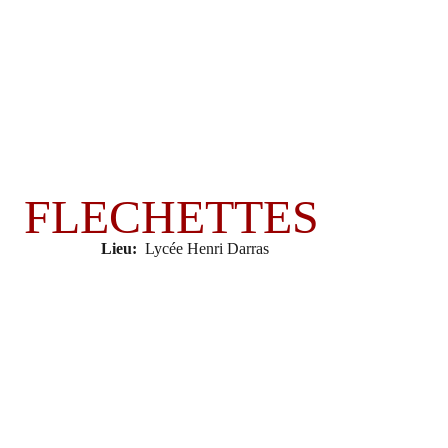
Accueil
CircoJISPO 2026
Participer
Infos 
FLECHETTES
Lieu:
  Lycée Henri Darras